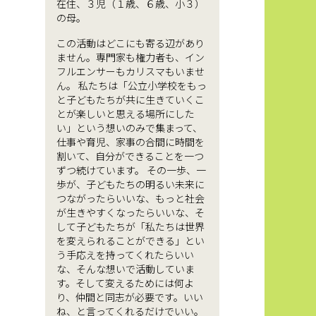
在住、３児（１歳、６歳、小３）
の母。
この活動はどこにも寄る辺があり
ません。専門家も権力者も、イン
フルエンサーもカリスマもいませ
ん。 私たちは「公立小学校をもっ
と子どもたちが共に生きていくこ
とが楽しいと思える場所にした
い」という想いのみで集まって、
仕事や育児、家事の合間に時間を
割いて、自分ができることを一つ
ずつ続けています。 その一歩、一
歩が、子どもたちの明るい未来に
つながったらいいな、もっと社会
が生きやすくなったらいいな、そ
して子どもたちが「私たちは世界
を変えられることができる」とい
う手応えを持ってくれたらいい
な、そんな想いで活動していま
す。そして変えるためには何よ
り、仲間と同志が必要です。いい
ね、と言ってくれるだけでいい。